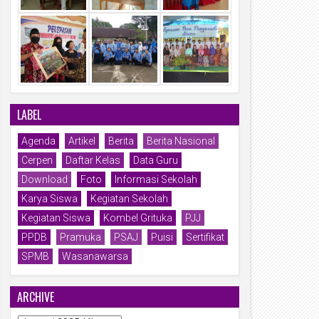
LABEL
Agenda
Artikel
Berita
Berita Nasional
Cerpen
Daftar Kelas
Data Guru
Download
Foto
Informasi Sekolah
Karya Siswa
Kegiatan Sekolah
Kegiatan Siswa
Kombel Grituka
PJJ
PPDB
Pramuka
PSAJ
Puisi
Sertifikat
SPMB
Wasanawarsa
ARCHIVE