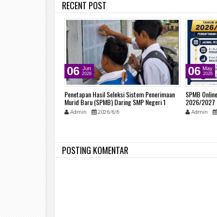
RECENT POST
06
06
Jun
May
2026
2026
 Prestasi Gemilang
Penetapan Hasil Seleksi Sistem Penerimaan
SPMB Online
Kabupaten Semarang
Murid Baru (SPMB) Daring SMP Negeri 1
2026/2027
Kaliwungu Tahun Pelajaran 2026/2027
/2/9
Admin
2026/6/6
Admin
POSTING KOMENTAR