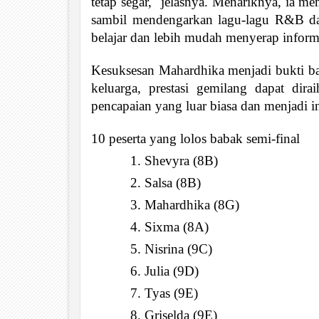
tetap segar," jelasnya. Menariknya, ia mem
sambil mendengarkan lagu-lagu R&B da
belajar dan lebih mudah menyerap inform
Kesuksesan Mahardhika menjadi bukti ba
keluarga, prestasi gemilang dapat d
pencapaian yang luar biasa dan menjadi i
10 peserta yang lolos babak semi-final
Shevyra (8B)
Salsa (8B)
Mahardhika (8G)
Sixma (8A)
Nisrina (9C)
Julia (9D)
Tyas (9E)
Griselda (9E)