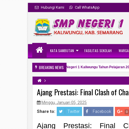
Hubungi Kami
Call WhatsApp
KATA SAMBUTAN
FASILITAS SEKOLAH
WARGA
BREAKING NEWS
maan Murid Baru (SPMB) Daring SMP Negeri 1 Kaliwungu Tahun Pelajaran 2026
Ajang Prestasi: Final Clash of C
Minggu, Januari 05, 2025
Share to:
Twitter
Facebook
0
Ajang Prestasi: Final C