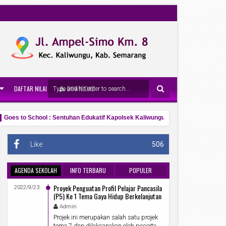
DAFTAR NILAI
DOWNLOAD
oes to School : Sentuhan Edukatif Kapolsek Kaliwungu Antisipasi Mayday dan
Like
506
AGENDA SEKOLAH
INFO TERBARU
POPULER
Proyek Penguatan Profil Pelajar Pancasila
2022/9/23
(P5) Ke 1 Tema Gaya Hidup Berkelanjutan
Admin
Projek ini merupakan salah satu projek
tema 7 dan dilaksanakan oleh peserta