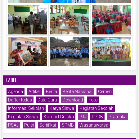
LABEL
Agenda
Artikel
Berita
Berita Nasional
Cerpen
Daftar Kelas
Data Guru
Download
Foto
Informasi Sekolah
Karya Siswa
Kegiatan Sekolah
Kegiatan Siswa
Kombel Grituka
PJJ
PPDB
Pramuka
PSAJ
Puisi
Sertifikat
SPMB
Wasanawarsa