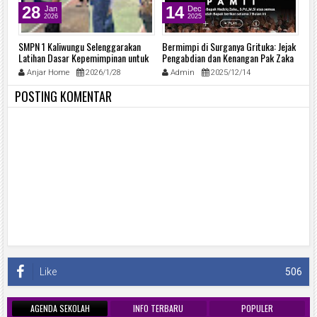
28
14
Jan
Dec
2026
2025
SMPN 1 Kaliwungu Selenggarakan
Bermimpi di Surganya Grituka: Jejak
PE
Latihan Dasar Kepemimpinan untuk
Pengabdian dan Kenangan Pak Zaka
SM
Membentuk Generasi Pemimpin
di SMP Negeri 1 Kaliwungu
Anjar Home
2026/1/28
Admin
2025/12/14
Muda yang Tangguh dan Berkarakter
POSTING KOMENTAR
Like
506
AGENDA SEKOLAH
INFO TERBARU
POPULER