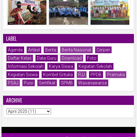
LABEL
Agenda
Artikel
Berita
Berita Nasional
Cerpen
Daftar Kelas
Data Guru
Download
Foto
Informasi Sekolah
Karya Siswa
Kegiatan Sekolah
Kegiatan Siswa
Kombel Grituka
PJJ
PPDB
Pramuka
PSAJ
Puisi
Sertifikat
SPMB
Wasanawarsa
ARCHIVE