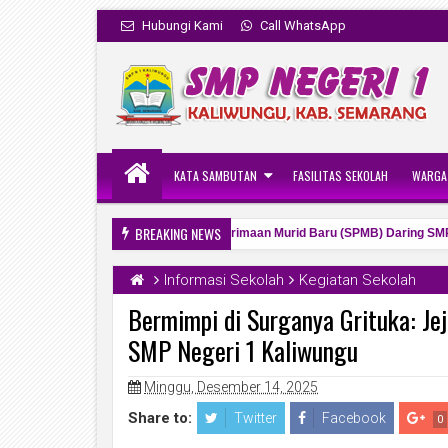
Hubungi Kami
Call WhatsApp
KATA SAMBUTAN
FASILITAS SEKOLAH
WARGA
BREAKING NEWS
enetapan Hasil Seleksi Sistem Penerimaan Murid Baru (SPMB) Daring SMP Neg
Informasi Sekolah
Kegiatan Sekolah
Bermimpi di Surganya Grituka: Je
SMP Negeri 1 Kaliwungu
Minggu, Desember 14, 2025
Share to:
Twitter
Facebook
0