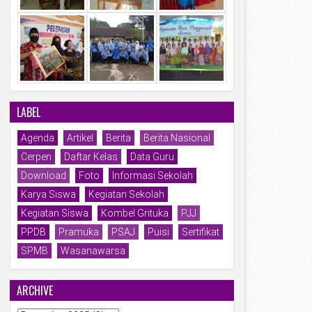
LABEL
Agenda
Artikel
Berita
Berita Nasional
Cerpen
Daftar Kelas
Data Guru
Download
Foto
Informasi Sekolah
Karya Siswa
Kegiatan Sekolah
Kegiatan Siswa
Kombel Grituka
PJJ
PPDB
Pramuka
PSAJ
Puisi
Sertifikat
SPMB
Wasanawarsa
ARCHIVE