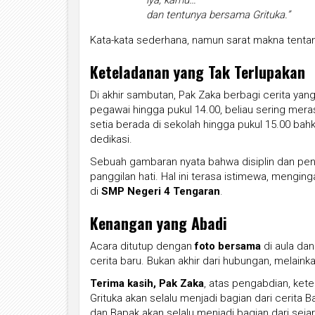
dan tentunya bersama Grituka.”
Kata-kata sederhana, namun sarat makna tentan
Keteladanan yang Tak Terlupakan
Di akhir sambutan, Pak Zaka berbagi cerita yan
pegawai hingga pukul 14.00, beliau sering mera
setia berada di sekolah hingga pukul 15.00 ba
dedikasi.
Sebuah gambaran nyata bahwa disiplin dan peng
panggilan hati. Hal ini terasa istimewa, meng
di
SMP Negeri 4 Tengaran
.
Kenangan yang Abadi
Acara ditutup dengan
foto bersama
di aula dan
cerita baru. Bukan akhir dari hubungan, melain
Terima kasih, Pak Zaka
, atas pengabdian, ket
Grituka akan selalu menjadi bagian dari cerita B
dan Bapak akan selalu menjadi bagian dari sejar