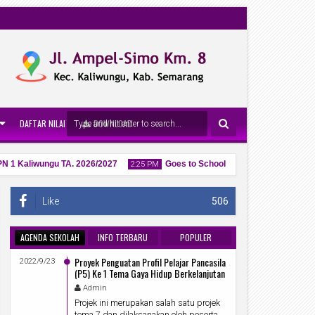
DAFTAR NILAI
DOWNLOAD
Kaliwungu TA. 2026/2027
Goes to School : Sentuhan Edukatif Kapo
2:25 PM
Like
506
AGENDA SEKOLAH
INFO TERBARU
POPULER
27
Proyek Penguatan Profil Pelajar Pancasila
Apr
2022/9/23
2026
(P5) Ke 1 Tema Gaya Hidup Berkelanjutan
Admin
Projek ini merupakan salah satu projek
tema 7 dan dilaksanakan oleh peserta