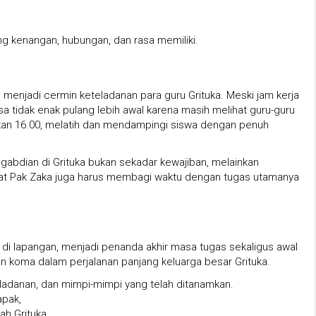
g kenangan, hubungan, dan rasa memiliki.
g menjadi cermin keteladanan para guru Grituka. Meski jam kerja
sa tidak enak pulang lebih awal karena masih melihat guru-guru
hkan 16.00, melatih dan mendampingi siswa dengan penuh
abdian di Grituka bukan sekadar kewajiban, melainkan
ingat Pak Zaka juga harus membagi waktu dengan tugas utamanya
 di lapangan, menjadi penanda akhir masa tugas sekaligus awal
kan koma dalam perjalanan panjang keluarga besar Grituka.
eladanan, dan mimpi-mimpi yang telah ditanamkan.
apak,
ah Grituka.