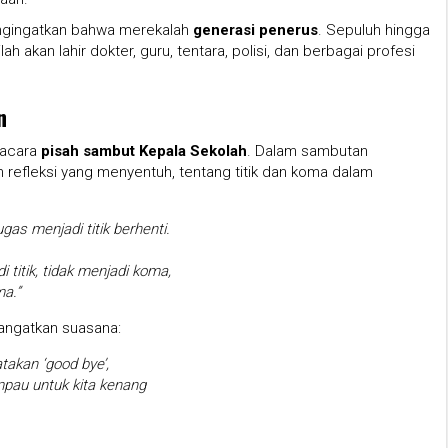
ngingatkan bahwa merekalah
generasi penerus
. Sepuluh hingga
ah akan lahir dokter, guru, tentara, polisi, dan berbagai profesi
n
r acara
pisah sambut Kepala Sekolah
. Dalam sambutan
refleksi yang menyentuh, tentang titik dan koma dalam
gas menjadi titik berhenti.
i titik, tidak menjadi koma,
ma.”
angatkan suasana:
atakan ‘good bye’,
pau untuk kita kenang