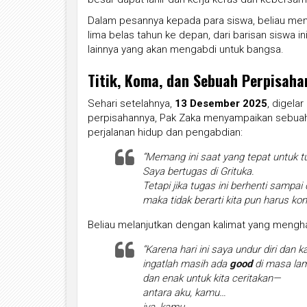
Dalam pesannya kepada para siswa, beliau me
lima belas tahun ke depan, dari barisan siswa inil
lainnya yang akan mengabdi untuk bangsa.
Titik, Koma, dan Sebuah Perpisaha
Sehari setelahnya,
13 Desember 2025
, digela
perpisahannya, Pak Zaka menyampaikan sebuah 
perjalanan hidup dan pengabdian:
“Memang ini saat yang tepat untuk tu
Saya bertugas di Grituka.
Tetapi jika tugas ini berhenti sampai d
maka tidak berarti kita pun harus ko
Beliau melanjutkan dengan kalimat yang mengh
“Karena hari ini saya undur diri dan k
ingatlah masih ada
good
di masa lam
dan enak untuk kita ceritakan—
antara aku, kamu…
iya, kamu…