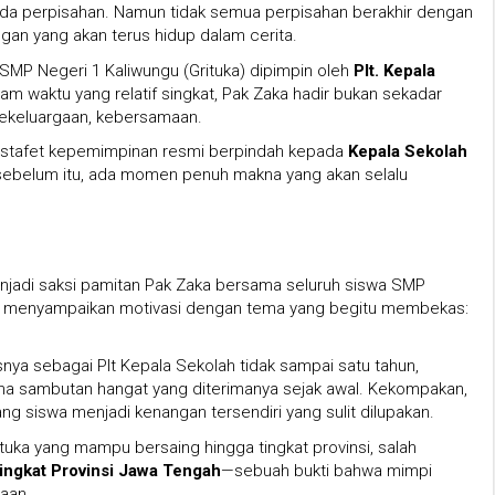
da perpisahan. Namun tidak semua perpisahan berakhir dengan
gan yang akan terus hidup dalam cerita.
 SMP Negeri 1 Kaliwungu (Grituka) dipimpin oleh
Plt. Kepala
am waktu yang relatif singkat, Pak Zaka hadir bukan sekadar
kekeluargaan, kebersamaan.
estafet kepemimpinan resmi berpindah kepada
Kepala Sekolah
belum itu, ada momen penuh makna yang akan selalu
enjadi saksi pamitan Pak Zaka bersama seluruh siswa SMP
au menyampaikan motivasi dengan tema yang begitu membekas:
ya sebagai Plt Kepala Sekolah tidak sampai satu tahun,
ena sambutan hangat yang diterimanya sejak awal. Kekompakan,
ng siswa menjadi kenangan tersendiri yang sulit dilupakan.
tuka yang mampu bersaing hingga tingkat provinsi, salah
ingkat Provinsi Jawa Tengah
—sebuah bukti bahwa mimpi
maan.