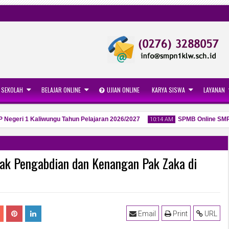
 SEKOLAH
BELAJAR ONLINE
UJIAN ONLINE
KARYA SISWA
LAYANAN
eri 1 Kaliwungu Tahun Pelajaran 2026/2027
SPMB Online SMPN 1 
10:14 AM
jak Pengabdian dan Kenangan Pak Zaka di
06
May
2026
Email
Print
URL