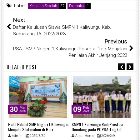
Label:
Kegiatan Sekolah
Pramuka
Next
Daftar Kelulusan Siswa SMPN 1 Kaliwungu Kab.
Semarang TA. 2022/2023
Previous
PSAJ SMP Negeri 1 Kaliwungu: Peserta Didik Menjalani
Penilaian Akhir Jenjang 2023
RELATED POST
30
09
Mar
Feb
2026
2026
Halal Bihalal SMP Negeri 1 Kaliwungu:
SMPN 1 Kaliwungu Raih Prestasi
Be
Menjalin Silaturahmi di Hari
Gemilang pada POPDA Tingkat
Pe
Kemenangan
Kabupaten Semarang 2026
di
Admin
2026/3/30
Anjar Home
2026/2/9