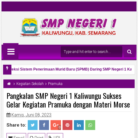
l Seleksi Sistem Penerimaan Murid Baru (SPMB) Daring SMP Negeri 1 Kaliwun
a Osis Tahun 2026 dan Visi Misinya
Kegiatan Sekolah
Pramuka
Pangkalan SMP Negeri 1 Kaliwungu Sukses
Gelar Kegiatan Pramuka dengan Materi Morse
Kamis, Juni 08, 2023
Share to:
0