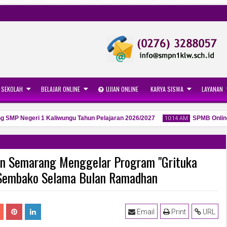
 SEKOLAH
BELAJAR ONLINE
UJIAN ONLINE
KARYA SISWA
LAYANAN
P Negeri 1 Kaliwungu Tahun Pelajaran 2026/2027
SPMB Online SMP
10:14 AM
n Semarang Menggelar Program "Grituka
 Sembako Selama Bulan Ramadhan
06
May
2026
Email
Print
URL