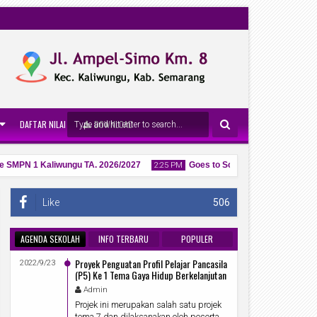
DAFTAR NILAI
DOWNLOAD
N 1 Kaliwungu TA. 2026/2027
Goes to School : Sentuhan Edukatif
2:25 PM
Like
506
AGENDA SEKOLAH
INFO TERBARU
POPULER
27
Proyek Penguatan Profil Pelajar Pancasila
Apr
2022/9/23
2026
(P5) Ke 1 Tema Gaya Hidup Berkelanjutan
Admin
Projek ini merupakan salah satu projek
tema 7 dan dilaksanakan oleh peserta