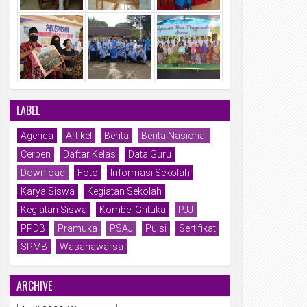
LABEL
Agenda
Artikel
Berita
Berita Nasional
Cerpen
Daftar Kelas
Data Guru
Download
Foto
Informasi Sekolah
Karya Siswa
Kegiatan Sekolah
Kegiatan Siswa
Kombel Grituka
PJJ
PPDB
Pramuka
PSAJ
Puisi
Sertifikat
SPMB
Wasanawarsa
ARCHIVE