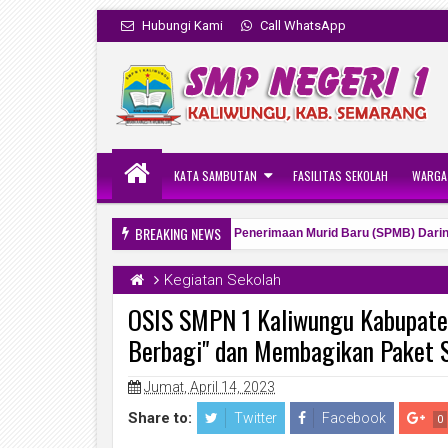
Hubungi Kami
Call WhatsApp
KATA SAMBUTAN
FASILITAS SEKOLAH
WARGA
BREAKING NEWS
Penetapan Hasil Seleksi Sistem Penerimaan Murid Baru (SPMB) Daring SM
 PM
Kegiatan Sekolah
OSIS SMPN 1 Kaliwungu Kabupate
Berbagi" dan Membagikan Paket
Jun
2026
Jumat, April 14, 2023
Share to:
Twitter
Facebook
0