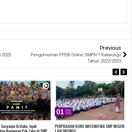
Previous
2/2023
Pengumuman PPDB Online SMPN 1 Kaliwungu
Tahun 2022/2023
01
Dec
2025
 Surganya Grituka: Jejak
PERPISAHAN GURU MATEMATIKA SMP NEGERI
We
dan Kenangan Pak Zaka di SMP
1 KALIWUNGU
B