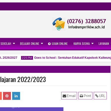
 SEKOLAH
BELAJAR ONLINE
UJIAN ONLINE
KARYA SISWA
LAYANAN
2026/2027
Goes to School : Sentuhan Edukatif Kapolsek Kaliwungu 
2:25 PM
Pelajaran 2022/2023
27
Apr
2026
Email
Print
URL