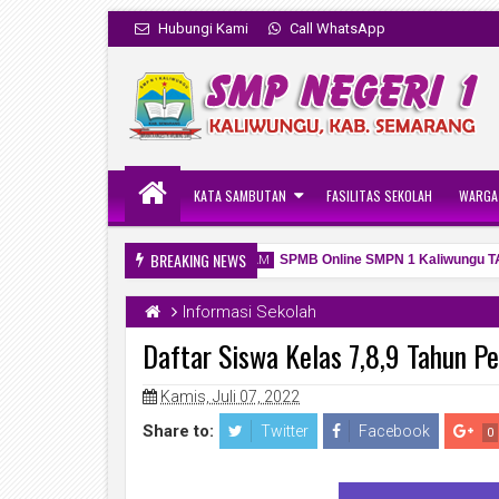
Hubungi Kami
Call WhatsApp
KATA SAMBUTAN
FASILITAS SEKOLAH
WARGA
BREAKING NEWS
u Tahun Pelajaran 2026/2027
SPMB Online SMPN 1 Kaliwungu TA. 
10:14 AM
Informasi Sekolah
Daftar Siswa Kelas 7,8,9 Tahun 
Kamis, Juli 07, 2022
06
May
2026
Share to:
Twitter
Facebook
0