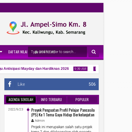
DAFTAR NILAI
DOWNLOAD
Antisipasi Mayday dan Hardiknas 2026
Halal Bihalal S
9:39 AM
11:20 AM
Like
506
AGENDA SEKOLAH
INFO TERBARU
POPULER
27
30
Proyek Penguatan Profil Pelajar Pancasila
Apr
Mar
2022/9/23
2026
2026
(P5) Ke 1 Tema Gaya Hidup Berkelanjutan
Admin
Projek ini merupakan salah satu projek
tema 7 dan dilaksanakan oleh peserta