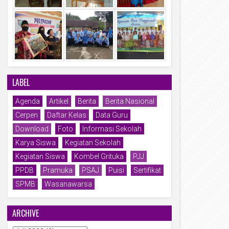
LABEL
Agenda
Artikel
Berita
Berita Nasional
Cerpen
Daftar Kelas
Data Guru
Download
Foto
Informasi Sekolah
Karya Siswa
Kegiatan Sekolah
Kegiatan Siswa
Kombel Grituka
PJJ
PPDB
Pramuka
PSAJ
Puisi
Sertifikat
SPMB
Wasanawarsa
ARCHIVE