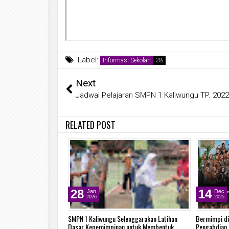
Label:
Informasi Sekolah
Next
Jadwal Pelajaran SMPN 1 Kaliwungu TP. 202
RELATED POST
28
14
Jan
Dec
2026
2025
Plt. Kepala Sekolah SMP
SMPN 1 Kaliwungu Selenggarakan Latihan
Bermimpi di
Dasar Kepemimpinan untuk Membentuk
Pengabdian 