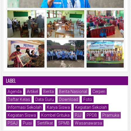
LABEL
Agenda
Artikel
Berita
Berita Nasional
Cerpen
Daftar Kelas
Data Guru
Download
Foto
Informasi Sekolah
Karya Siswa
Kegiatan Sekolah
Kegiatan Siswa
Kombel Grituka
PJJ
PPDB
Pramuka
PSAJ
Puisi
Sertifikat
SPMB
Wasanawarsa