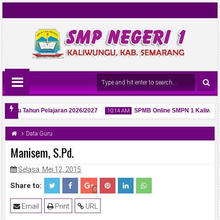
iwungu Tahun Pelajaran 2026/2027
SPMB Online SMPN 1 Kaliwungu
10:14 AM
Data Guru
Manisem, S.Pd.
Selasa, Mei 12, 2015
06
May
2026
Share to:
0
Email
Print
URL