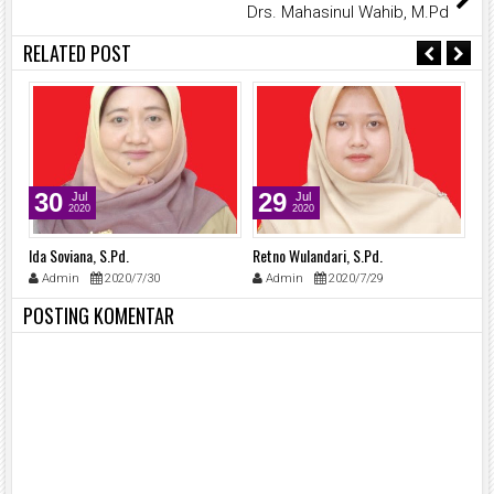
Drs. Mahasinul Wahib, M.Pd
RELATED POST
30
29
Jul
Jul
2020
2020
Ida Soviana, S.Pd.
Retno Wulandari, S.Pd.
Mo
Admin
2020/7/30
Admin
2020/7/29
POSTING KOMENTAR