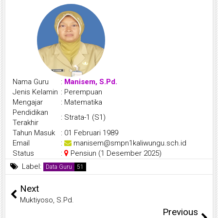
Nama Guru
:
Manisem, S.Pd.
Jenis Kelamin
:
Perempuan
Mengajar
:
Matematika
Pendidikan
:
Strata-1 (S1)
Terakhir
Tahun Masuk
:
01 Februari 1989
Email
:
manisem@smpn1kaliwungu.sch.id
Status
:
Pensiun (1 Desember 2025)
Label:
Data Guru
Next
Muktiyoso, S.Pd.
Previous