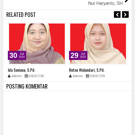
Nur Haryanto, SH
RELATED POST
30
29
Jul
Jul
2020
2020
Ida Soviana, S.Pd.
Retno Wulandari, S.Pd.
Mo
Admin
2020/7/30
Admin
2020/7/29
POSTING KOMENTAR