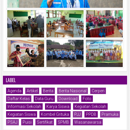
LABEL
Agenda
Artikel
Berita
Berita Nasional
Cerpen
Daftar Kelas
Data Guru
Download
Foto
Informasi Sekolah
Karya Siswa
Kegiatan Sekolah
Kegiatan Siswa
Kombel Grituka
PJJ
PPDB
Pramuka
PSAJ
Puisi
Sertifikat
SPMB
Wasanawarsa