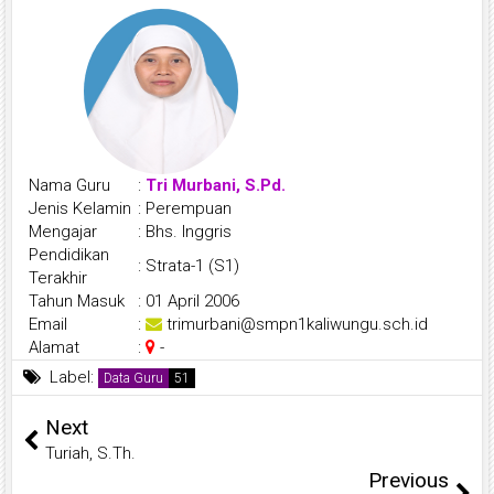
Nama Guru
:
Tri Murbani, S.Pd.
Jenis Kelamin
:
Perempuan
Mengajar
:
Bhs. Inggris
Pendidikan
:
Strata-1 (S1)
Terakhir
Tahun Masuk
:
01 April 2006
Email
:
trimurbani@smpn1kaliwungu.sch.id
Alamat
:
-
Label:
Data Guru
Next
Turiah, S.Th.
Previous