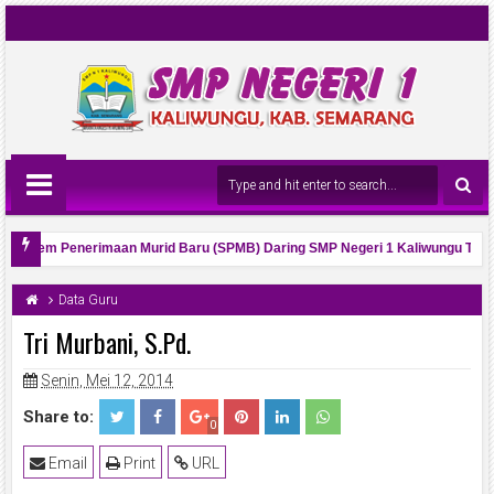
i Sistem Penerimaan Murid Baru (SPMB) Daring SMP Negeri 1 Kaliwungu Tahun
ahun 2026 dan Visi Misinya
Data Guru
Tri Murbani, S.Pd.
Senin, Mei 12, 2014
Share to:
0
Email
Print
URL