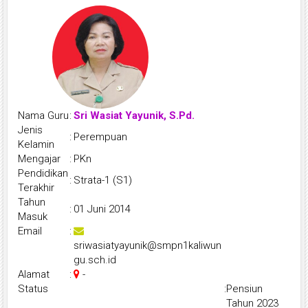
Nama Guru
:
Sri Wasiat Yayunik, S.Pd.
Jenis
:
Perempuan
Kelamin
Mengajar
:
PKn
Pendidikan
:
Strata-1 (S1)
Terakhir
Tahun
:
01 Juni 2014
Masuk
Email
:
sriwasiatyayunik@smpn1kaliwun
gu.sch.id
Alamat
:
-
Status
:
Pensiun
Tahun 2023