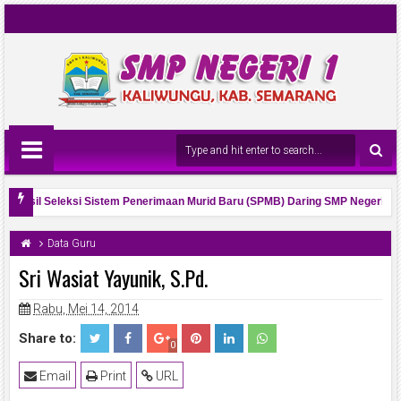
n Hasil Seleksi Sistem Penerimaan Murid Baru (SPMB) Daring SMP Negeri 1 Ka
 Ketua Osis Tahun 2026 dan Visi Misinya
Data Guru
Sri Wasiat Yayunik, S.Pd.
Rabu, Mei 14, 2014
Share to:
0
Email
Print
URL