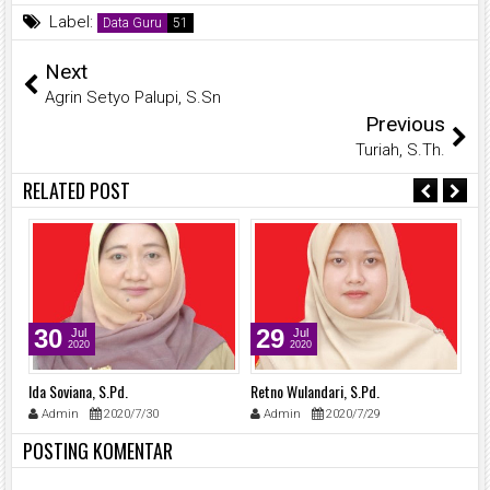
Label:
Data Guru
Next
Agrin Setyo Palupi, S.Sn
Previous
Turiah, S.Th.
RELATED POST
30
29
Jul
Jul
2020
2020
Ida Soviana, S.Pd.
Retno Wulandari, S.Pd.
Mo
Admin
2020/7/30
Admin
2020/7/29
POSTING KOMENTAR